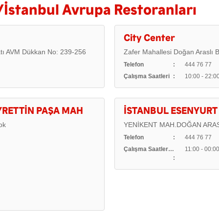
İstanbul Avrupa Restoranları
City Center
atı AVM Dükkan No: 239-256
Zafer Mahallesi Doğan Araslı 
Telefon
444 76 77
Çalışma Saatleri
10:00 - 22:0
YRETTİN PAŞA MAH
İSTANBUL ESENYURT 
ok
YENİKENT MAH.DOĞAN ARAS
Telefon
444 76 77
Çalışma Saatleri (Hafta İçi)
11:00 - 00:0