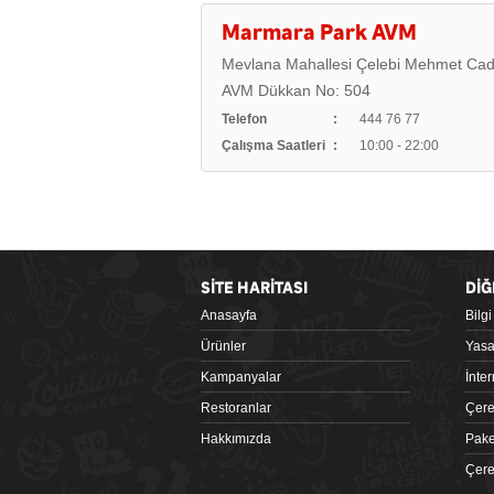
Marmara Park AVM
Mevlana Mahallesi Çelebi Mehmet Cad
AVM Dükkan No: 504
Telefon
444 76 77
Çalışma Saatleri
10:00 - 22:00
SİTE HARİTASI
DİĞ
Anasayfa
Bilg
Google Play
Ürünler
Yasa
Kampanyalar
İnte
Restoranlar
Çere
Hakkımızda
Pake
Çere
 tiklagelsin.com