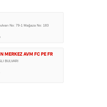
Bulvarı No: 79-1 Mağaza No: 183
0
N MERKEZ AVM FC PE FR
LI BULVARI
0