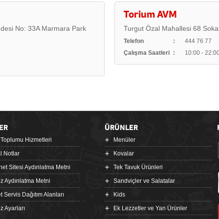
Torium AVM
desi No: 33A Marmara Park
Turgut Özal Mahallesi 68 Sok
Telefon
444 76 77
Çalışma Saatleri
10:00 - 22:0
ER
ÜRÜNLER
i Toplumu Hizmetleri
Menüler
l Notlar
Kovalar
rnet Sitesi Aydınlatma Metni
Tek Tavuk Ürünleri
z Aydınlatma Metni
Sandviçler ve Salatalar
t Servis Dağıtım Alanları
Kids
z Ayarları
Ek Lezzetler ve Yan Ürünler