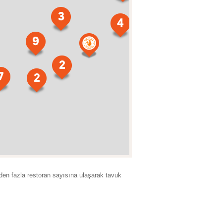
3
4
4
2
9
5
2
6
7
2
3
’den fazla restoran sayısına ulaşarak tavuk