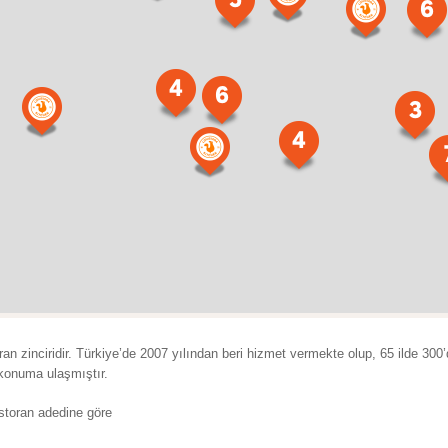
5
6
4
6
3
4
ran zinciridir. Türkiye’de 2007 yılından beri hizmet vermekte olup, 65 ilde 300
r konuma ulaşmıştır.
restoran adedine göre