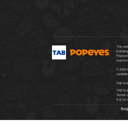
This web
includin
Popeyes 
expresse
© 2026 P
sahibidir
TAB Gıda
TAB Gıda
Yemek uy
A.Ş.'ye a
Burg