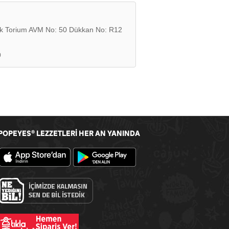
ak Torium AVM No: 50 Dükkan No: R12
0
POPEYES
LEZZETLERİ HER AN YANINDA
®