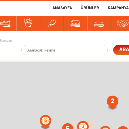
ANASAYFA
ÜRÜNLER
KAMPANYA
3
er
tlılar
İçecekler
Soslar
Esenyurt
AR
2