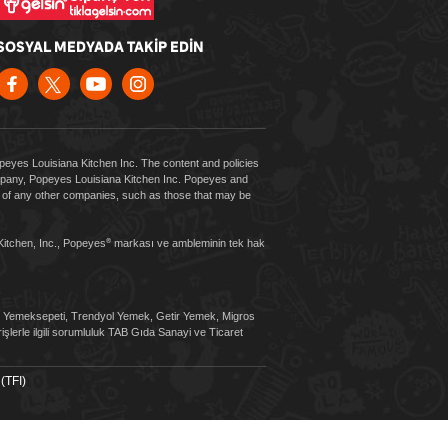
SOSYAL MEDYADA TAKİP EDİN
Popeyes Louisiana Kitchen Inc. The content and policies
company, Popeyes Louisiana Kitchen Inc. Popeyes and
es of any other companies, such as those that may be
Kitchen, Inc., Popeyes
markası ve ambleminin tek hak
®
sı, Yemeksepeti, Trendyol Yemek, Getir Yemek, Migros
şlerle ilgili sorumluluk TAB Gıda Sanayi ve Ticaret
(TFI)