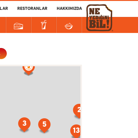
LAR
RESTORANLAR
HAKKIMIZDA
A
2
2
3
5
13
2