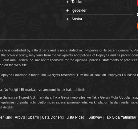
Tatlılar
İçecekler
Soslar
 site is controlled by a third party and is not affiliated with Popeyes or its parent company, 
g the privacy policy, may vary from the viewpoints and policies of Popeyes and its parent 
Louisiana Kitchen Inc. are not responsible for the opinions, policies, statements or practic
d on the web site.
opeyes Louisiana Kitchen, Inc. All rights reserved. Tüm hakları saklıdır. Popeyes Louisiana 
.")
, Ne Yediğini Bil markası ve ambleminin tek hak sahibidir.
 Sanayi ve Ticaret A.Ş. markaları; Tıkla Gelsin web sitesi ve Tıkla Gelsin Mobil Uygulama
gulaması dışında hiçbir platformdan sipariş almamaktadır. Farklı platformlardan verilen sipari
it değildir.
er King
|
Arby's
|
Sbarro
|
Usta Dönerci
|
Usta Pideci
|
Subway
|
Tab Gıda Yatırımları 