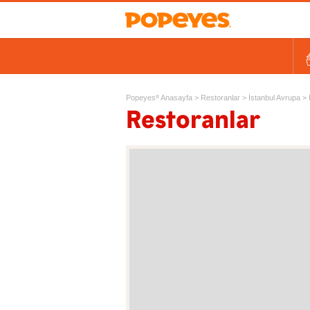
Kovalar
Tek Tavuk Ürünleri
Sandviçler ve Salatalar
Kids
Ek Lezzetler ve Yan Ürünl
Ta
Popeyes
Anasayfa
>
Restoranlar
>
İstanbul Avrupa
>
®
Restoranlar