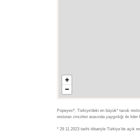
+
−
Popeyes
; Türkiye'deki en büyük* tavuk resto
®
restoran zincirleri arasında yaygınlığı ile lide
* 29.11.2023 tarihi itibariyle Türkiye’de açık 