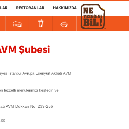
LAR
RESTORANLAR
HAKKIMIZDA
AVM Şubesi
opeyes İstanbul Avrupa Esenyurt Akbatı AVM
 lezzetli menülerimizi keşfedin ve
batı AVM Dükkan No: 239-256
7
2:00