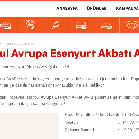
ANASAYFA
ÜRÜNLER
KAMPANYA
er
tlılar
İçecekler
Soslar
Esenyurt
>
Akbatı AVM
ul Avrupa Esenyurt Akbatı 
Avrupa Esenyurt Akbatı AVM Şubesinde!
kbatı AVM'de sizleri bekleyen muhteşem bir lezzet yolculuğuna hazır olun! P
ları ve özenle hazırlanan crispy tavuklarıyla sizi bekliyor.
ki Popeyes İstanbul Avrupa Esenyurt Akbatı AVM şubemize gelin, birbirinden
nizi ağırlamak için sabırsızlanıyoruz!
Koza Mahallesi 1655 Sokak No: 6 Ak
Telefon
444 76 7
Çalışma Saatleri
10:00 - 2