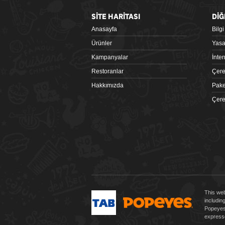
SİTE HARİTASI
DİĞ
Anasayfa
Bilg
Google Play
Ürünler
Yasa
Kampanyalar
İnte
Restoranlar
Çere
Hakkımızda
Pake
Çere
 tiklagelsin.com
This web
includin
Popeyes 
expresse