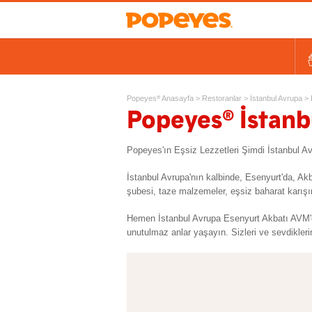
Kovalar
Tek Tavuk Ürünleri
Sandviçler ve Salatalar
Kids
Ek Lezzetler ve Yan Ürünl
Ta
Popeyes
Anasayfa
>
Restoranlar
>
İstanbul Avrupa
>
®
®
Popeyes
İstanb
Popeyes'ın Eşsiz Lezzetleri Şimdi İstanbul 
İstanbul Avrupa'nın kalbinde, Esenyurt'da, A
şubesi, taze malzemeler, eşsiz baharat karışım
Hemen İstanbul Avrupa Esenyurt Akbatı AVM'de
unutulmaz anlar yaşayın. Sizleri ve sevdikleri