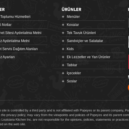
ER
ÜRÜNLER
i Toplumu Hizmetleri
Menüler
l Notlar
Kovalar
rnet Sitesi Aydınlatma Metni
Tek Tavuk Ürünleri
z Aydınlatma Metni
Sandviçler ve Salatalar
t Servis Dağıtım Alanları
Kids
z Ayarları
Ek Lezzetler ve Yan Ürünler
Tatlılar
İçecekler
Soslar
 site is controlled by a third party and is not affiliated with Popeyes or its parent company, 
g the privacy policy, may vary from the viewpoints and policies of Popeyes and its parent 
Louisiana Kitchen Inc. are not responsible for the opinions, policies, statements or practic
d on the web site.