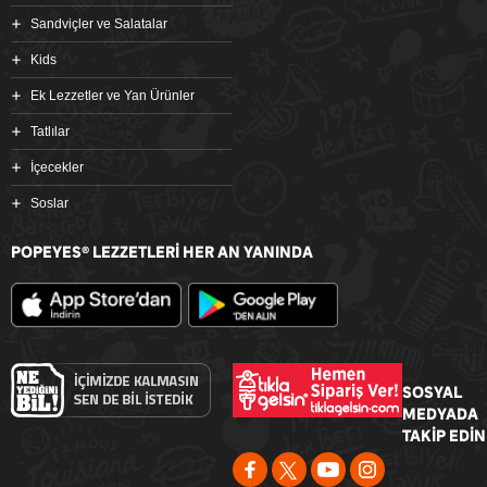
Sandviçler ve Salatalar
Kids
Ek Lezzetler ve Yan Ürünler
Tatlılar
İçecekler
Soslar
POPEYES
LEZZETLERİ HER AN YANINDA
®
SOSYAL
MEDYADA
TAKİP EDİN