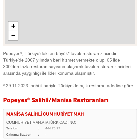
+
−
Popeyes
; Türkiye'deki en büyük* tavuk restoran zinciridir.
®
Türkiye’de 2007 yılından beri hizmet vermekte olup, 65 ilde
300’den fazla restoran sayısına ulaşarak tavuk restoran zincirleri
arasında yaygınlığı ile lider konuma ulaşmıştır.
* 29.11.2023 tarihi itibariyle Türkiye’de açık restoran adedine göre
Popeyes
®
Salihli/Manisa Restoranları
MANİSA SALİHLİ CUMHURİYET MAH
CUMHURİYET MAH.ATATÜRK CAD. NO:
Telefon
444 76 77
Çalışma Saatleri
-