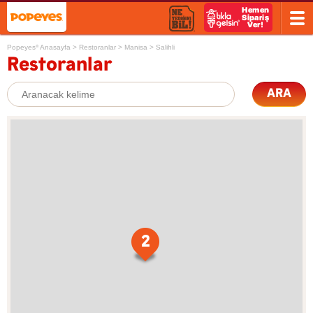
Popeyes
Anasayfa
>
Restoranlar
>
Manisa
>
Salihli
®
Restoranlar
ARA
2