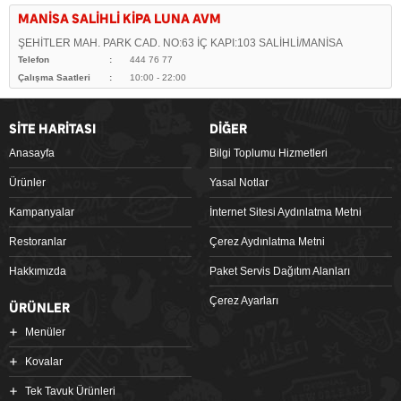
MANİSA SALİHLİ KİPA LUNA AVM
ŞEHİTLER MAH. PARK CAD. NO:63 İÇ KAPI:103 SALİHLİ/MANİSA
Telefon
444 76 77
Çalışma Saatleri
10:00 - 22:00
SİTE HARİTASI
DİĞER
Anasayfa
Bilgi Toplumu Hizmetleri
Ürünler
Yasal Notlar
Kampanyalar
İnternet Sitesi Aydınlatma Metni
Restoranlar
Çerez Aydınlatma Metni
Hakkımızda
Paket Servis Dağıtım Alanları
Çerez Ayarları
ÜRÜNLER
Menüler
Kovalar
Tek Tavuk Ürünleri