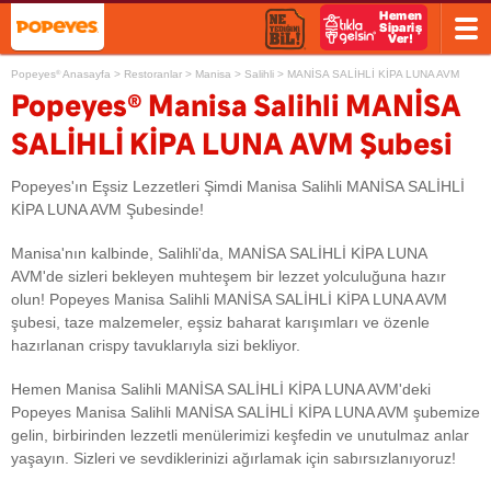
Popeyes
Anasayfa
>
Restoranlar
>
Manisa
>
Salihli
>
MANİSA SALİHLİ KİPA LUNA AVM
®
®
Popeyes
Manisa Salihli MANİSA
SALİHLİ KİPA LUNA AVM Şubesi
Popeyes'ın Eşsiz Lezzetleri Şimdi Manisa Salihli MANİSA SALİHLİ
KİPA LUNA AVM Şubesinde!
Manisa'nın kalbinde, Salihli'da, MANİSA SALİHLİ KİPA LUNA
AVM'de sizleri bekleyen muhteşem bir lezzet yolculuğuna hazır
olun! Popeyes Manisa Salihli MANİSA SALİHLİ KİPA LUNA AVM
şubesi, taze malzemeler, eşsiz baharat karışımları ve özenle
hazırlanan crispy tavuklarıyla sizi bekliyor.
Hemen Manisa Salihli MANİSA SALİHLİ KİPA LUNA AVM'deki
Popeyes Manisa Salihli MANİSA SALİHLİ KİPA LUNA AVM şubemize
gelin, birbirinden lezzetli menülerimizi keşfedin ve unutulmaz anlar
yaşayın. Sizleri ve sevdiklerinizi ağırlamak için sabırsızlanıyoruz!